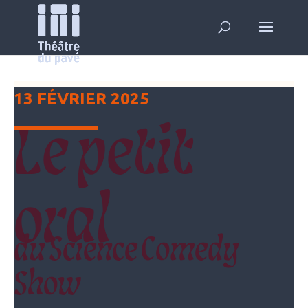
13 F
É
VRIER 2025
Le petit
oral
du Science Comedy
Show