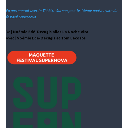
En partenariat avec le Théâtre Sorano pour le 10ème anniversaire du
festival Supernova
De |
Noëmie Edé-Decugis alias La Noche Vita
Avec |
Noëmie Edé-Decugis et Tom Lacoste