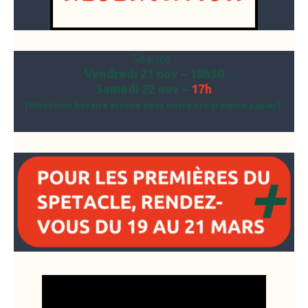
Séance :
Vendredi 21 nov – 18h30
Samedi 22 nov –
17h
(Attention horaire erroné dans notre programme papier)