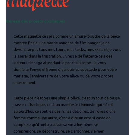
Maquette
Bureau des projets cosmiques
Cette maquette ce sera comme un amuse-bouche de la pièce
montée finale, une bande annonce de film banger, je ne
dévoilerai pas tous mes tours, mes tricks, mes skills et je vous
laisserai dans la frustration, l’ivresse de l’attente tels des
lecteurs de saga attendant le prochain tome. Je vous
donnerai l’envie effrénée d’acheter ce spectacle pour votre
mariage, l’anniversaire de votre nièce ou de votre propre
enterrement.
Cette pièce n’est pas une simple pièce, c’est un tour de passe-
passe cathartique, c’est un manifeste féministe qui s’écrit
aujourd’hui, ce sont les désirs, les déboires, les folies d’une
femme comme une autre, c’est à dire un être si vaste et
complexe qu’il mettra toute sa vie à lui-même se
comprendre, se déconstruire, se pardonner, s’aimer.