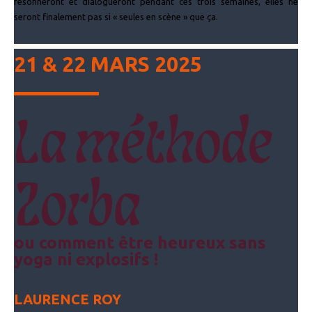
résonneront et dialogueront pendant ces trois semaines, elles ne
seront finalement pas si « seules en scène » que ça.
21 & 22 MARS 2025
La méthode
Zorba
ou comment être heureux sans
yoga ni explosifs !
LAURENCE ROY