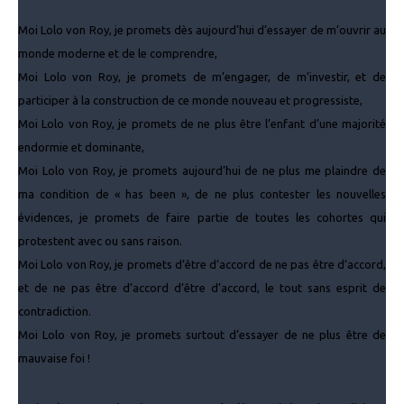
Moi Lolo von Roy, je promets dès aujourd’hui d’essayer de m’ouvrir au
monde moderne et de le comprendre,
Moi Lolo von Roy, je promets de m’engager, de m’investir, et de
participer à la construction de ce monde nouveau et progressiste,
Moi Lolo von Roy, je promets de ne plus être l’enfant d’une majorité
endormie et dominante,
Moi Lolo von Roy, je promets aujourd’hui de ne plus me plaindre de
ma condition de « has been », de ne plus contester les nouvelles
évidences, je promets de faire partie de toutes les cohortes qui
protestent avec ou sans raison.
Moi Lolo von Roy, je promets d’être d’accord de ne pas être d’accord,
et de ne pas être d’accord d’être d’accord, le tout sans esprit de
contradiction.
Moi Lolo von Roy, je promets surtout d’essayer de ne plus être de
mauvaise foi !