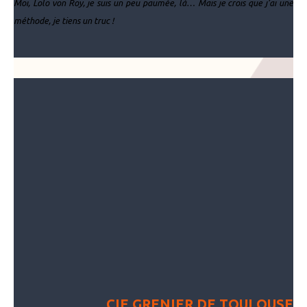
Moi, Lolo von Roy, je suis un peu paumée, là… Mais je crois que j’ai une
méthode
, je tiens un truc !
CIE GRENIER DE TOULOUSE