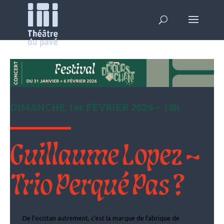
DIMANCHE 1er FÉVRIER 2026 – 18h
Guillaume Lopez –
Trio Perqué Pas ?
De l’occitan autrement, c’est la marque de fabrique de