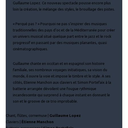
Guillaume Lopez. Ce nouveau spectacle pousse encore plus
loin la création, le mélange des styles, le brouillage des pistes.
« Perqué pas ? » Pourquoi ne pas s’inspirer des musiques
traditionnelles des pays d’oc et de la Méditerranée pour créer
un univers musical situé quelque part entre le jazz et le rock
progressif en passant par des musiques planantes, quasi
cinématographiques.
Guillaume chante en occitan et en espagnol son histoire
familiale, ses nombreux voyages initiatiques, sa vision du
monde, il ouvre la voie et impose le timbre et le style. A ses
côtés, Etienne Manchon aux claviers et Simon Portefaix à la
batterie arrangée dévoilent une fougue rythmique
incandescente qui surprend à chaque instant en donnant le
son et le groove de ce trio improbable.
Chant, flûtes, cornemuse |
Guillaume Lopez
Claviers |
Étienne Manchon
Batterie, percussions |
Simon Portefaix