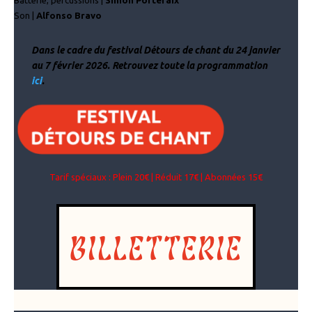
Son |
Alfonso Bravo
Dans le cadre du festival Détours de chant du 24 janvier
au 7 février 2026. Retrouvez toute la programmation
ici
.
Tarif spéciaux : Plein 20€ | Réduit 17€ | Abonnées 15€
BILLETTERIE