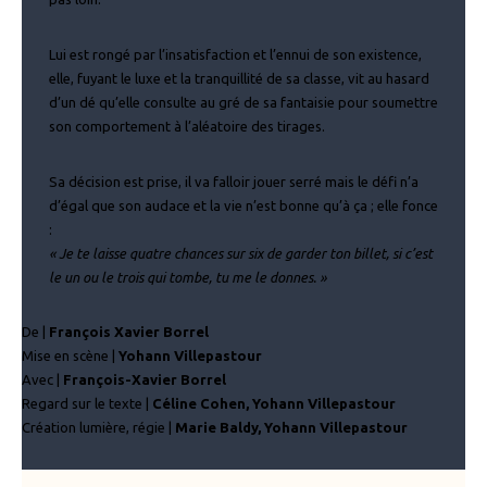
Lui est rongé par l’insatisfaction et l’ennui de son existence,
elle, fuyant le luxe et la tranquillité de sa classe, vit au hasard
d’un dé qu’elle consulte au gré de sa fantaisie pour soumettre
son comportement à l’aléatoire des tirages.
Sa décision est prise, il va falloir jouer serré mais le défi n’a
d’égal que son audace et la vie n’est bonne qu’à ça ; elle fonce
:
« Je te laisse quatre chances sur six de garder ton billet, si c’est
le un ou le trois qui tombe, tu me le donnes. »
De |
François Xavier Borrel
Mise en scène |
Yohann Villepastour
Avec |
François-Xavier Borrel
Regard sur le texte |
Céline Cohen, Yohann Villepastour
Création lumière, régie |
Marie Baldy, Yohann Villepastour