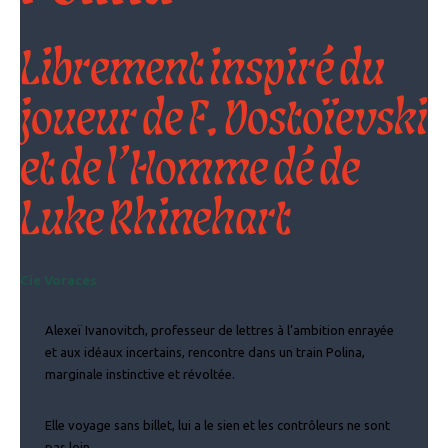
Librement inspiré du
joueur de F. Dostoïevski
et de l’Homme dé de
Luke Rhinehart
Cie Voraces
Alexeï Ivanovitch, professeur de lettres à l’ambition enrayée
et aux idéaux incertains, rencontre dans un train Polina,
marginale instinctive et révoltée.
Elle voyage sans billet, lui a le sien et les contrôleurs ne sont
pas loin.