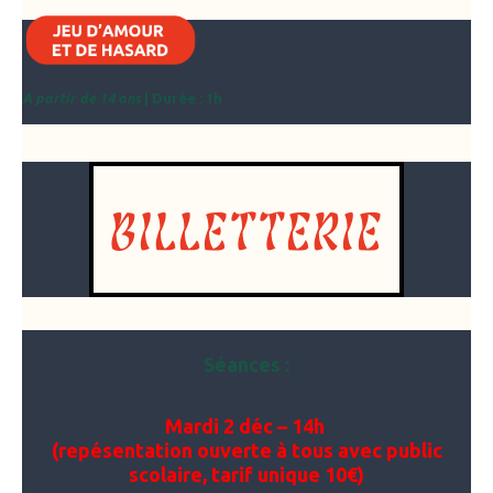
A partir de 14 ans
| Durée : 1h
BILLETTERIE
Séances :
Mardi 2 déc – 14h
(repésentation ouverte à tous avec public
scolaire, tarif unique 10€)