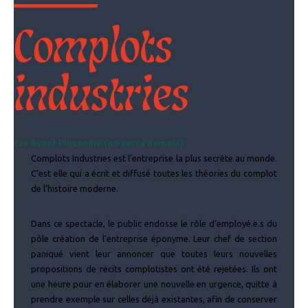
Complots
industries
Cie Avant l’incendie (on verra demain)
Complots Industries est l’entreprise la plus secrète au monde.
C’est elle qui a écrit et diffusé toutes les théories du complot
de l’histoire moderne.
Dans ce spectacle, le public endosse le rôle d’employé.e.s du
pôle création de l’entreprise éponyme. Leur chef de section
paniqué vient leur annoncer que toutes leurs nouvelles
propositions de récits complotistes ont été rejetées. Ils ont
une heure pour en élaborer une nouvelle en urgence, quitte à
prendre exemple sur celles déjà existantes, afin de conserver