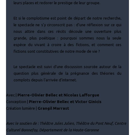
leurs places et redorer le prestige de leur groupe.
Et si le complotisme est point de départ de notre recherche,
le spectacle ne s’y circonscrit pas : d’une réflexion sur ce qui
nous attire dans ces récits découle une ouverture plus
grande, plus poétique : pourquoi sommes nous la seule
espèce du vivant à croire à des fictions, et comment ces
fictions sont constitutives de notre mode de vie ?
Le spectacle est suivi d’une discussion sourcée autour de la
question plus générale de la prégnance des théories du
complots depuis l’arrivée d’internet.
Avec |
Pierre-Olivier Bellec et Nicolas Lafforgue
Conception |
Pierre-Olivier Bellec et Victor Ginicis
Création lumière |
Grangil Marrast
Avec le soutien de : Théâtre Jules Julien, Théâtre du Pont Neuf, Centre
Culturel Bonnefoy, Département de la Haute-Garonne